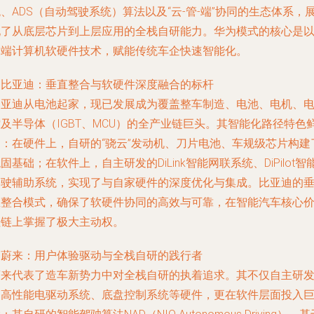
、ADS（自动驾驶系统）算法以及“云-管-端”协同的生态体系，
现了从底层芯片到上层应用的全栈自研能力。华为模式的核心是
尖端计算机软硬件技术，赋能传统车企快速智能化。
. 比亚迪：垂直整合与软硬件深度融合的标杆
比亚迪从电池起家，现已发展成为覆盖整车制造、电池、电机、
及半导体（IGBT、MCU）的全产业链巨头。其智能化路径特色
明：在硬件上，自研的“骁云”发动机、刀片电池、车规级芯片构建
固基础；在软件上，自主研发的DiLink智能网联系统、DiPilot智
驾驶辅助系统，实现了与自家硬件的深度优化与集成。比亚迪的
直整合模式，确保了软硬件协同的高效与可靠，在智能汽车核心
值链上掌握了极大主动权。
. 蔚来：用户体验驱动与全栈自研的践行者
蔚来代表了造车新势力中对全栈自研的执着追求。其不仅自主研
了高性能电驱动系统、底盘控制系统等硬件，更在软件层面投入