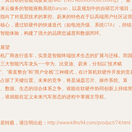
：其自研的智能驾驶算法NAD（NIO Autonomous Driving）、基
来云服务的智能座舱系统Banyan，以及规划中的自研芯片项目
都指向了对底层技术的掌控。蔚来的特色在于以高端用户社区运
为核心，通过软硬件的快速迭代（如电池升级、系统OTA），持续
升智能体验，构建了强大的品牌忠诚度和数据闭环。
与展望
手机厂商改行造车，实质是智能终端技术生态的扩展与迁移。而
内三大智能汽车龙头——华为、比亚迪、蔚来，分别以“技术赋
”、“垂直整合”和“用户全栈”三种模式，在计算机软硬件开发的竞
中占据了关键位置。未来的竞争，将是涵盖芯片、操作系统、算
法、数据、生态的综合体系之争。谁能在软硬件协同创新上持续
破，谁就能在定义未来汽车形态的进程中掌握主导权。
若转载，请注明出处：http://www.k8hs94.com/product/74.html