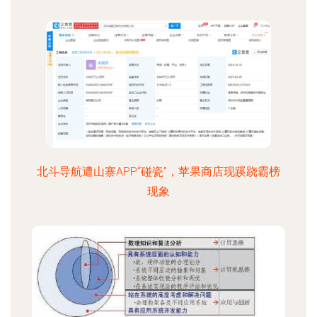
北斗导航遭山寨APP“碰瓷”，苹果商店现蹊跷霸榜
现象