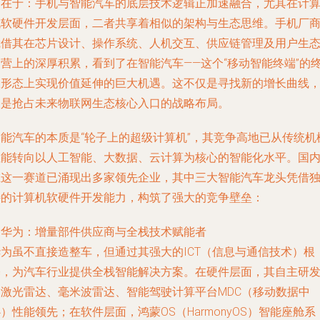
相在于：手机与智能汽车的底层技术逻辑正加速融合，尤其在计
机软硬件开发层面，二者共享着相似的架构与生态思维。手机厂
凭借其在芯片设计、操作系统、人机交互、供应链管理及用户生
运营上的深厚积累，看到了在智能汽车——这个“移动智能终端”的
极形态上实现价值延伸的巨大机遇。这不仅是寻找新的增长曲线
更是抢占未来物联网生态核心入口的战略布局。
智能汽车的本质是“轮子上的超级计算机”，其竞争高地已从传统机
性能转向以人工智能、大数据、云计算为核心的智能化水平。国
在这一赛道已涌现出多家领先企业，其中三大智能汽车龙头凭借
特的计算机软硬件开发能力，构筑了强大的竞争壁垒：
. 华为：增量部件供应商与全栈技术赋能者
华为虽不直接造整车，但通过其强大的ICT（信息与通信技术）根
基，为汽车行业提供全栈智能解决方案。在硬件层面，其自主研
的激光雷达、毫米波雷达、智能驾驶计算平台MDC（移动数据中
）性能领先；在软件层面，鸿蒙OS（HarmonyOS）智能座舱系