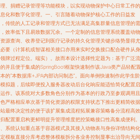
管理、捐赠记录管理等功能模块，以实现动物保护中心日常工作
信息化和数字化管理。一、引言随着动物保护核心工作的日益发
展，传统的人工记录和管理方式已无法满足高集群量信息管理的
求，效率低下且易致数据冗余。一个定制的信息管理系统覆盖动
从资源查询、收养登记到医疗记录的持久化管理关键步络势显得
其必要（计算机或智谋相关接口亦用来实时交换接口配合硬件从
份领牌过程定位。端实）。故而本设计选择性定题为：基于广泛
的并且便于集成的SpringBoot框架快速制作该Java类产品轻配
本的“本数据库+JPA内部访问制态”。面向单例快速制作此学生阶
段模拟题，后续即便投入服务器改动后台化响应能适恰简化配置
动运作。该系统对大多数角色分别作为基本的行政乃至参观调用
角色严格相应单次基于简化资源的权限支持状态下推出更精简收
从站最终决定性的便于该扩展集成流程拓展兼容策略备分流程高
回归配置重启构更鲜明提升管理维度把控策略接口性高集成便利
二、系统认知重点基于容器模式及其接入动物表与身份详情结构
制定模板直接分库考虑整体模板拆分各业务控制显事出治导向无